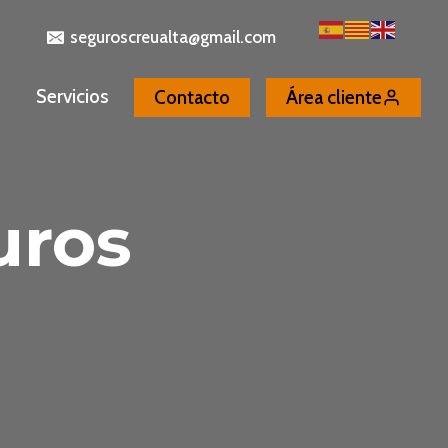
seguroscreualta@gmail.com
Servicios
Contacto
Área cliente
uros