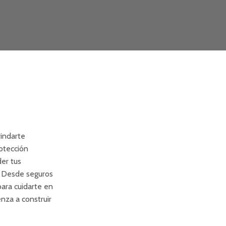
indarte
rotección
er tus
. Desde seguros
para cuidarte en
nza a construir