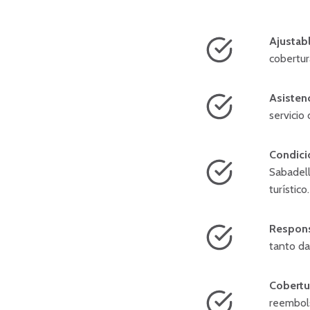
Ajustab
cobertur
Asisten
servicio
Condici
Sabadell
turístico.
Responsa
tanto da
Cobertur
reembols