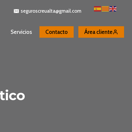
seguroscreualta@gmail.com
Servicios
Contacto
Área cliente
tico