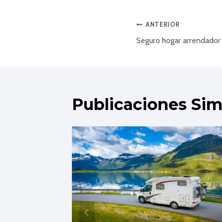
Navegaci
ANTERIOR
Seguro hogar arrendador
de
entradas
Publicaciones Sim