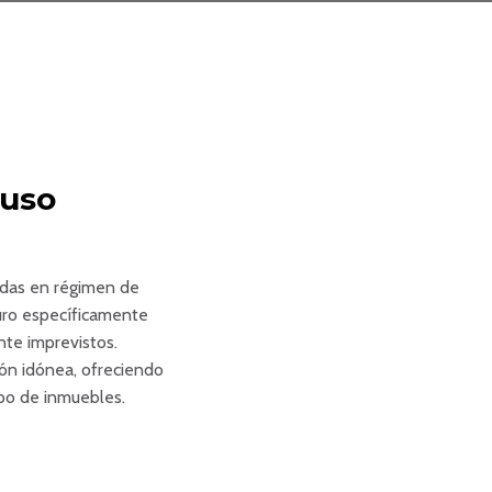
 uso
endas en régimen de
guro específicamente
nte imprevistos.
ción idónea, ofreciendo
ipo de inmuebles.