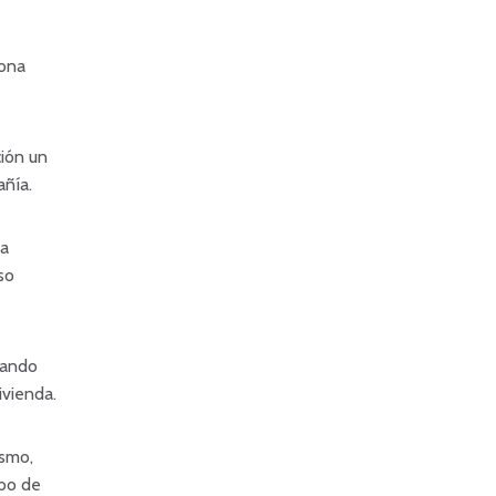
iona
ción un
añía.
ta
so
cando
ivienda.
ismo,
obo de